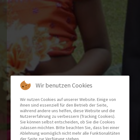
Wir benutzen Cookies
Wir nutzen Cookies auf unserer Website. Einige von
ihnen sind essenziell für den Betrieb der Seite,
während andere uns helfen, diese Website und die
Nutzererfahrung zu verbessern (Tracking Cookies).
Sie können selbst entscheiden, ob Sie die Cookies
zulassen möchten. Bitte beachten Sie, dass bei einer
Ablehnung womöglich nicht mehr alle Funktionalitäten
der Seite zur Verfügung stehen.