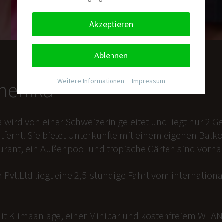
Akzeptieren
Ablehnen
Weitere Informationen
|
Impressum
nmenika
a wird von einer Schweizerin geleitet und liegt nur 2
tfernt. Sie bietet Unterkünfte mit einem eigenen Balk
aurant, ein Außenpool und tropische Gärten sind vorh
 Pvt.Ltd liegt eine 2,5-stündige Fahrt vom internation
it Klimaanlage, einer Minibar und kostenfreiem WLAN 