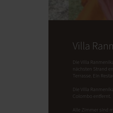
Villa Ra
Die Villa Ranmenik
nächsten Strand en
Terrasse. Ein Rest
Die Villa Ranmenika
Colombo entfernt.
Alle Zimmer sind m