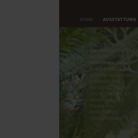
HOME
AUSSTATTUNG
Hochzeiten Villa
Ranmenika ist der
perfekte Ort für
Hochzeiten. Viele
Paare entschließen
sich hier zu heiraten
und/oder ihre
Hochzeitsfotos bei
uns zu machen. Es
würde uns sehr
freuen ein
individuelles
Hochzeitspaket