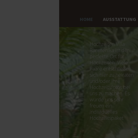
HOME
AUSSTATTUNG
Hochzeiten Villa
Ranmenika ist der
perfekte Ort für
Hochzeiten. Viele
Paare entschließen
sich hier zu heiraten
und/oder ihre
Hochzeitsfotos bei
uns zu machen. Es
würde uns sehr
freuen ein
individuelles
Hochzeitspaket