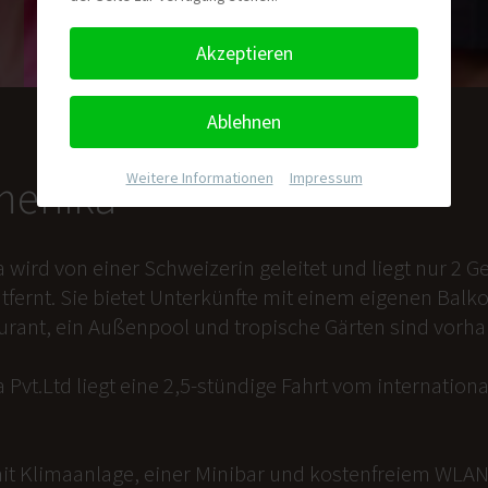
Akzeptieren
Ablehnen
Weitere Informationen
|
Impressum
nmenika
a wird von einer Schweizerin geleitet und liegt nur 2
tfernt. Sie bietet Unterkünfte mit einem eigenen Balk
aurant, ein Außenpool und tropische Gärten sind vorh
 Pvt.Ltd liegt eine 2,5-stündige Fahrt vom internation
it Klimaanlage, einer Minibar und kostenfreiem WLAN 