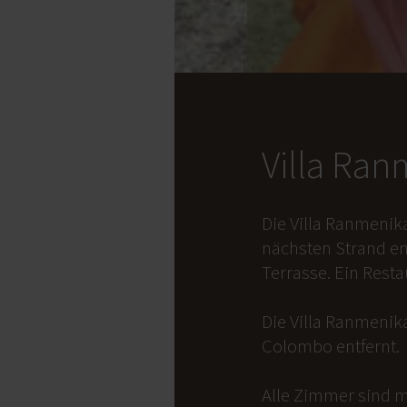
Villa Ra
Die Villa Ranmenik
nächsten Strand en
Terrasse. Ein Rest
Die Villa Ranmenika
Colombo entfernt.
Alle Zimmer sind m