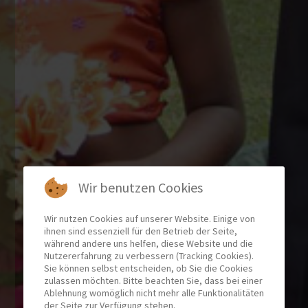
Wir benutzen Cookies
Wir nutzen Cookies auf unserer Website. Einige von
ihnen sind essenziell für den Betrieb der Seite,
während andere uns helfen, diese Website und die
Nutzererfahrung zu verbessern (Tracking Cookies).
Sie können selbst entscheiden, ob Sie die Cookies
zulassen möchten. Bitte beachten Sie, dass bei einer
Ablehnung womöglich nicht mehr alle Funktionalitäten
der Seite zur Verfügung stehen.