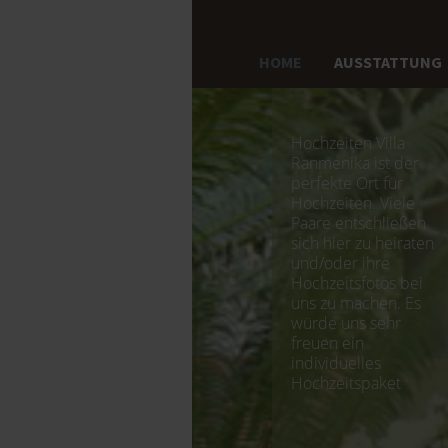
HOME
AUSSTATTUNG
Hochzeiten Villa
Ranmenika ist der
perfekte Ort für
Hochzeiten. Viele
Paare entschließen
sich hier zu heiraten
und/oder ihre
Hochzeitsfotos bei
uns zu machen. Es
würde uns sehr
freuen ein
individuelles
Hochzeitspaket