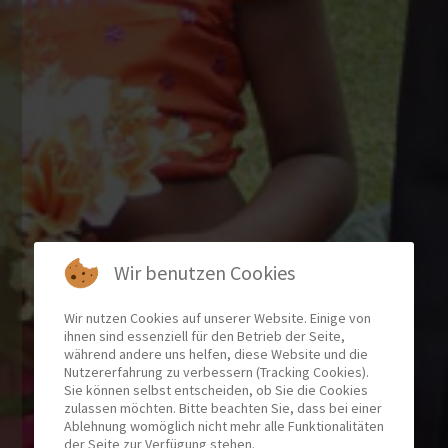
Wir benutzen Cookies
Wir nutzen Cookies auf unserer Website. Einige von
ihnen sind essenziell für den Betrieb der Seite,
während andere uns helfen, diese Website und die
Nutzererfahrung zu verbessern (Tracking Cookies).
Sie können selbst entscheiden, ob Sie die Cookies
zulassen möchten. Bitte beachten Sie, dass bei einer
Ablehnung womöglich nicht mehr alle Funktionalitäten
der Seite zur Verfügung stehen.