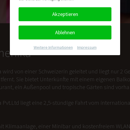
Akzeptieren
Ablehnen
Weitere Informationen
|
Impressum
nmenika
a wird von einer Schweizerin geleitet und liegt nur 2
tfernt. Sie bietet Unterkünfte mit einem eigenen Balk
aurant, ein Außenpool und tropische Gärten sind vorh
 Pvt.Ltd liegt eine 2,5-stündige Fahrt vom internation
it Klimaanlage, einer Minibar und kostenfreiem WLAN 