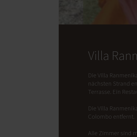
Villa Ra
Die Villa Ranmenik
nächsten Strand en
Terrasse. Ein Rest
Die Villa Ranmenika
Colombo entfernt.
Alle Zimmer sind m