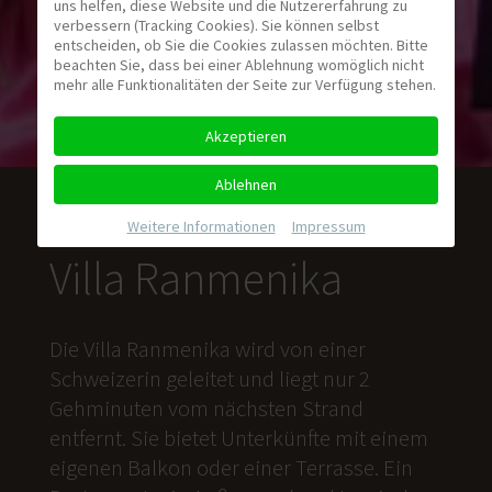
uns helfen, diese Website und die Nutzererfahrung zu
verbessern (Tracking Cookies). Sie können selbst
entscheiden, ob Sie die Cookies zulassen möchten. Bitte
beachten Sie, dass bei einer Ablehnung womöglich nicht
mehr alle Funktionalitäten der Seite zur Verfügung stehen.
Akzeptieren
Ablehnen
Weitere Informationen
|
Impressum
Villa Ranmenika
Die Villa Ranmenika wird von einer
Schweizerin geleitet und liegt nur 2
Gehminuten vom nächsten Strand
entfernt. Sie bietet Unterkünfte mit einem
eigenen Balkon oder einer Terrasse. Ein