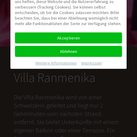
uns helfen, diese Website und die Nutzererfahrung zu
verbessern (Tracking Cookies). Sie können selbst
entscheiden, ob Sie die Cookies zulassen möchten. Bitte
beachten Sie, dass bei einer Ablehnung womöglich nicht
mehr alle Funktionalitäten der Seite zur Verfügung stehen.
Akzeptieren
Ablehnen
Weitere Informationen
|
Impressum
Villa Ranmenika
Die Villa Ranmenika wird von einer
Schweizerin geleitet und liegt nur 2
Gehminuten vom nächsten Strand
entfernt. Sie bietet Unterkünfte mit einem
eigenen Balkon oder einer Terrasse. Ein