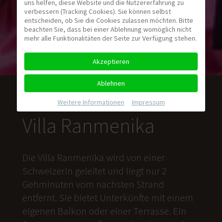
uns helfen, diese Website und die Nutzererfahrung zu
verbessern (Tracking Cookies). Sie können selbst
entscheiden, ob Sie die Cookies zulassen möchten. Bitte
beachten Sie, dass bei einer Ablehnung womöglich nicht
mehr alle Funktionalitäten der Seite zur Verfügung stehen.
Akzeptieren
Ablehnen
Weitere Informationen
|
Impressum
Villa Ranmenika
Die Villa Ranmenika wird von einer
Schweizerin geleitet und liegt nur 2
Gehminuten vom nächsten Strand
entfernt. Sie bietet Unterkünfte mit einem
eigenen Balkon oder einer Terrasse. Ein