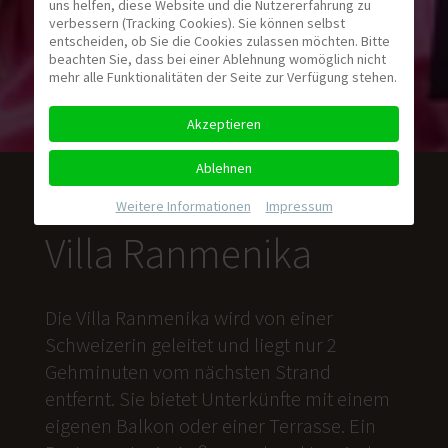
uns helfen, diese Website und die Nutzererfahrung zu
verbessern (Tracking Cookies). Sie können selbst
entscheiden, ob Sie die Cookies zulassen möchten. Bitte
beachten Sie, dass bei einer Ablehnung womöglich nicht
mehr alle Funktionalitäten der Seite zur Verfügung stehen.
Akzeptieren
Ablehnen
Weitere Informationen
|
Impressum
Villa Ranmenika
Die Villa Ranmenika wird von einer
Schweizerin geleitet und liegt nur 2
Gehminuten vom nächsten Strand
entfernt. Sie bietet Unterkünfte mit einem
eigenen Balkon oder einer Terrasse. Ein