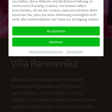
uns helfen, diese Website und die Nutzererfahrung zu
verbessern (Tracking Cookies). Sie können selbst
entscheiden, ob Sie die Cookies zulassen möchten. Bitte
beachten Sie, dass bei einer Ablehnung womöglich nicht
mehr alle Funktionalitäten der Seite zur Verfügung stehen.
Akzeptieren
Ablehnen
Weitere Informationen
|
Impressum
Villa Ranmenika
Die Villa Ranmenika wird von einer
Schweizerin geleitet und liegt nur 2
Gehminuten vom nächsten Strand
entfernt. Sie bietet Unterkünfte mit einem
eigenen Balkon oder einer Terrasse. Ein