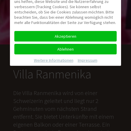
uns helfen, diese Website und die Nutzererfahrung zu
verbessern (Tracking Cookies). Sie können selbst
entscheiden, ob Sie die Cookies zulassen möchten. Bitte
beachten Sie, dass bei einer Ablehnung womöglich nicht
mehr alle Funktionalitäten der Seite zur Verfügung stehen.
Akzeptieren
Ablehnen
Weitere Informationen
|
Impressum
Villa Ranmenika
Die Villa Ranmenika wird von einer
Schweizerin geleitet und liegt nur 2
Gehminuten vom nächsten Strand
entfernt. Sie bietet Unterkünfte mit einem
eigenen Balkon oder einer Terrasse. Ein