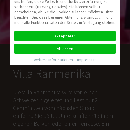
uns helfen, diese Website und die Nutzererfahrung zu
verbessern (Tracking Cookies). Sie können selbst
entscheiden, ob Sie die Cookies zulassen möchten. Bitte
beachten Sie, dass bei einer Ablehnung womöglich nicht
mehr alle Funktionalitäten der Seite zur Verfügung stehen.
Akzeptieren
Ablehnen
Weitere Informationen
|
Impressum
Villa Ranmenika
Die Villa Ranmenika wird von einer
Schweizerin geleitet und liegt nur 2
Gehminuten vom nächsten Strand
entfernt. Sie bietet Unterkünfte mit einem
eigenen Balkon oder einer Terrasse. Ein