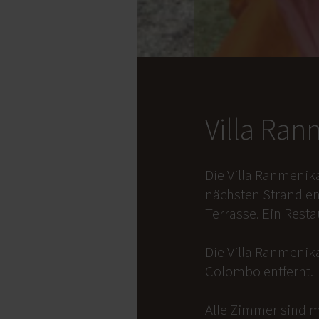
Villa Ra
Die Villa Ranmenik
nächsten Strand en
Terrasse. Ein Rest
Die Villa Ranmenika
Colombo entfernt.
Alle Zimmer sind m