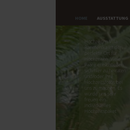
HOME
AUSSTATTUNG
Hochzeiten Villa
Ranmenika ist der
perfekte Ort für
Hochzeiten. Viele
Paare entschließen
sich hier zu heiraten
und/oder ihre
Hochzeitsfotos bei
uns zu machen. Es
würde uns sehr
freuen ein
individuelles
Hochzeitspaket