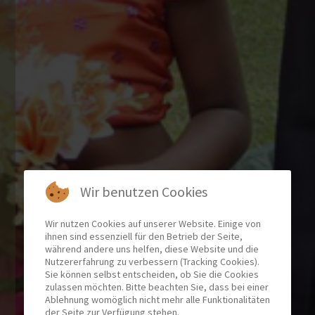
Wir benutzen Cookies
Wir nutzen Cookies auf unserer Website. Einige von
ihnen sind essenziell für den Betrieb der Seite,
während andere uns helfen, diese Website und die
Nutzererfahrung zu verbessern (Tracking Cookies).
Sie können selbst entscheiden, ob Sie die Cookies
zulassen möchten. Bitte beachten Sie, dass bei einer
Ablehnung womöglich nicht mehr alle Funktionalitäten
der Seite zur Verfügung stehen.