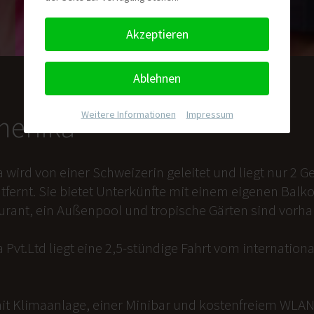
Akzeptieren
Ablehnen
Weitere Informationen
|
Impressum
nmenika
a wird von einer Schweizerin geleitet und liegt nur 2
tfernt. Sie bietet Unterkünfte mit einem eigenen Balk
aurant, ein Außenpool und tropische Gärten sind vorh
 Pvt.Ltd liegt eine 2,5-stündige Fahrt vom internation
it Klimaanlage, einer Minibar und kostenfreiem WLAN 