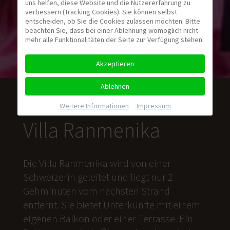
uns helfen, diese Website und die Nutzererfahrung zu
verbessern (Tracking Cookies). Sie können selbst
entscheiden, ob Sie die Cookies zulassen möchten. Bitte
beachten Sie, dass bei einer Ablehnung womöglich nicht
mehr alle Funktionalitäten der Seite zur Verfügung stehen.
Akzeptieren
Ablehnen
Weitere Informationen
|
Impressum
Villa Ranmenika
Die Villa Ranmenika wird von einer
Schweizerin geleitet und liegt nur 2
Gehminuten vom nächsten Strand
entfernt. Sie bietet Unterkünfte mit einem
eigenen Balkon oder einer Terrasse. Ein