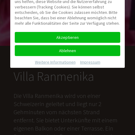
uns helfen, diese Website und die Nutzererfahrung zu
verbessern (Tracking Cookies). Sie können selbst
entscheiden, ob Sie die Cookies zulassen möchten. Bitte
beachten Sie, dass bei einer Ablehnung womöglich nicht
mehr alle Funktionalitäten der Seite zur Verfügung stehen.
Akzeptieren
Ablehnen
Weitere Informationen
|
Impressum
Villa Ranmenika
Die Villa Ranmenika wird von einer
Schweizerin geleitet und liegt nur 2
Gehminuten vom nächsten Strand
entfernt. Sie bietet Unterkünfte mit einem
eigenen Balkon oder einer Terrasse. Ein