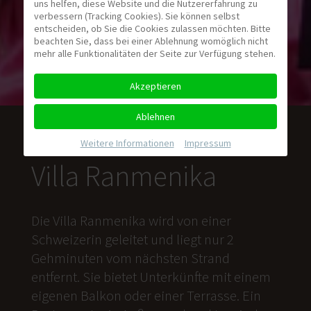
uns helfen, diese Website und die Nutzererfahrung zu
verbessern (Tracking Cookies). Sie können selbst
entscheiden, ob Sie die Cookies zulassen möchten. Bitte
beachten Sie, dass bei einer Ablehnung womöglich nicht
mehr alle Funktionalitäten der Seite zur Verfügung stehen.
Akzeptieren
Ablehnen
Weitere Informationen
|
Impressum
Villa Ranmenika
Die Villa Ranmenika wird von einer
Schweizerin geleitet und liegt nur 2
Gehminuten vom nächsten Strand
entfernt. Sie bietet Unterkünfte mit einem
eigenen Balkon oder einer Terrasse. Ein