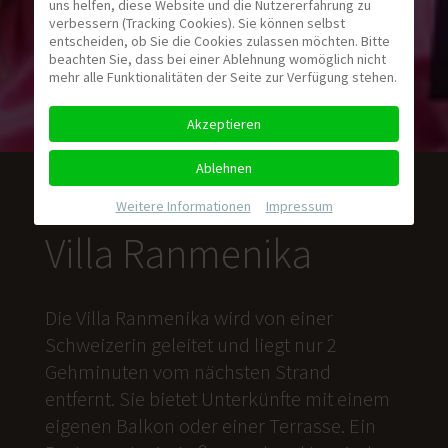
uns helfen, diese Website und die Nutzererfahrung zu
verbessern (Tracking Cookies). Sie können selbst
entscheiden, ob Sie die Cookies zulassen möchten. Bitte
beachten Sie, dass bei einer Ablehnung womöglich nicht
mehr alle Funktionalitäten der Seite zur Verfügung stehen.
Akzeptieren
Ablehnen
Weitere Informationen
|
Impressum
Villa Ranmenika
Die Villa Ranmenika wird von einer
Schweizerin geleitet und liegt nur 2
Gehminuten vom nächsten Strand
entfernt. Sie bietet Unterkünfte mit einem
eigenen Balkon oder einer Terrasse. Ein