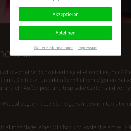
Akzeptieren
Ablehnen
Weitere Informationen
|
Impressum
nmenika
a wird von einer Schweizerin geleitet und liegt nur 2
tfernt. Sie bietet Unterkünfte mit einem eigenen Balk
aurant, ein Außenpool und tropische Gärten sind vorh
 Pvt.Ltd liegt eine 2,5-stündige Fahrt vom internation
it Klimaanlage, einer Minibar und kostenfreiem WLAN 