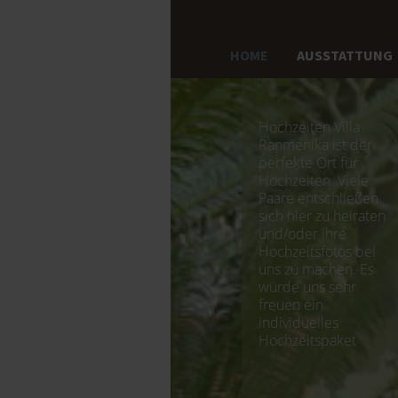
HOME
AUSSTATTUNG
Hochzeiten Villa
Ranmenika ist der
perfekte Ort für
Hochzeiten. Viele
Paare entschließen
sich hier zu heiraten
und/oder ihre
Hochzeitsfotos bei
uns zu machen. Es
würde uns sehr
freuen ein
individuelles
Hochzeitspaket