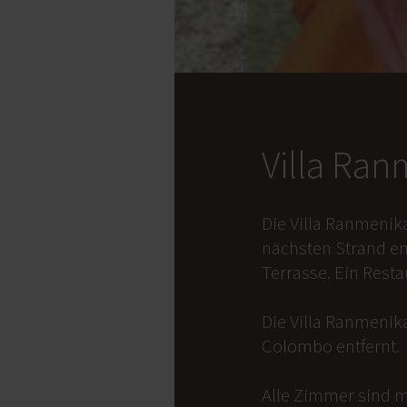
Villa Ra
Die Villa Ranmenik
nächsten Strand en
Terrasse. Ein Rest
Die Villa Ranmenika
Colombo entfernt.
Alle Zimmer sind m