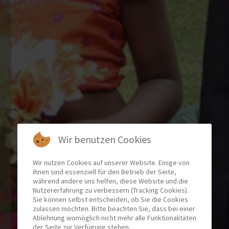
Wir benutzen Cookies
Wir nutzen Cookies auf unserer Website. Einige von
ihnen sind essenziell für den Betrieb der Seite,
während andere uns helfen, diese Website und die
Nutzererfahrung zu verbessern (Tracking Cookies).
Sie können selbst entscheiden, ob Sie die Cookies
zulassen möchten. Bitte beachten Sie, dass bei einer
Ablehnung womöglich nicht mehr alle Funktionalitäten
der Seite zur Verfügung stehen.