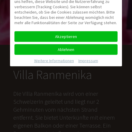
uns helfen, diese Website und die Nutzererfahrung zu
verbessern (Tracking Cookies). Sie können selbst
entscheiden, ob Sie die Cookies zulassen möchten. Bitte
beachten Sie, dass bei einer Ablehnung womöglich nicht
mehr alle Funktionalitäten der Seite zur Verfügung stehen.
Akzeptieren
Ablehnen
Weitere Informationen
|
Impressum
Villa Ranmenika
Die Villa Ranmenika wird von einer
Schweizerin geleitet und liegt nur 2
Gehminuten vom nächsten Strand
entfernt. Sie bietet Unterkünfte mit einem
eigenen Balkon oder einer Terrasse. Ein