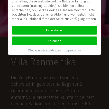
uns helfen, diese Website und die Nutzererfahrung zu
verbessern (Tracking Cookies). Sie können selbst
entscheiden, ob Sie die Cookies zulassen möchten. Bitte
beachten Sie, dass bei einer Ablehnung womöglich nicht
mehr alle Funktionalitäten der Seite zur Verfügung stehen.
Akzeptieren
Ablehnen
Weitere Informationen
|
Impressum
Villa Ranmenika
Die Villa Ranmenika wird von einer
Schweizerin geleitet und liegt nur 2
Gehminuten vom nächsten Strand
entfernt. Sie bietet Unterkünfte mit einem
eigenen Balkon oder einer Terrasse. Ein