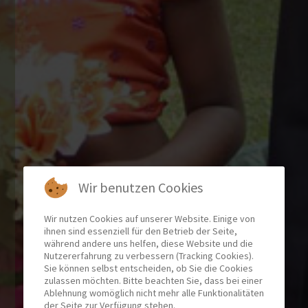
Wir benutzen Cookies
Wir nutzen Cookies auf unserer Website. Einige von
ihnen sind essenziell für den Betrieb der Seite,
während andere uns helfen, diese Website und die
Nutzererfahrung zu verbessern (Tracking Cookies).
Sie können selbst entscheiden, ob Sie die Cookies
zulassen möchten. Bitte beachten Sie, dass bei einer
Ablehnung womöglich nicht mehr alle Funktionalitäten
der Seite zur Verfügung stehen.