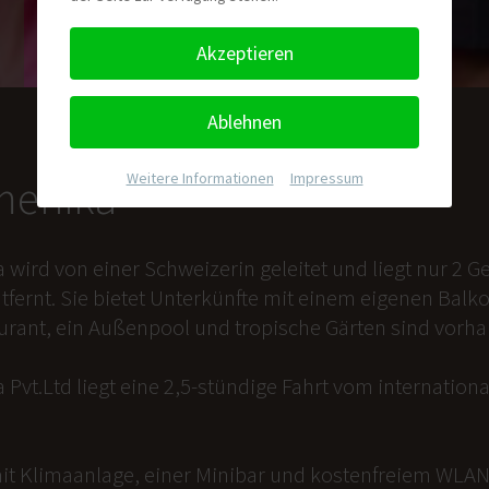
Akzeptieren
Ablehnen
Weitere Informationen
|
Impressum
nmenika
a wird von einer Schweizerin geleitet und liegt nur 2
tfernt. Sie bietet Unterkünfte mit einem eigenen Balk
aurant, ein Außenpool und tropische Gärten sind vorh
 Pvt.Ltd liegt eine 2,5-stündige Fahrt vom internation
it Klimaanlage, einer Minibar und kostenfreiem WLAN 