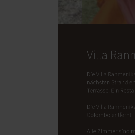
Villa Ra
Die Villa Ranmenik
nächsten Strand en
Terrasse. Ein Rest
Die Villa Ranmenika
Colombo entfernt.
Alle Zimmer sind m