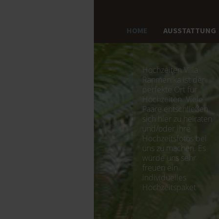
HOME
AUSSTATTUNG
Hochzeiten Villa
Ranmenika ist der
perfekte Ort für
Hochzeiten. Viele
Paare entschließen
sich hier zu heiraten
und/oder ihre
Hochzeitsfotos bei
uns zu machen. Es
würde uns sehr
freuen ein
individuelles
Hochzeitspaket