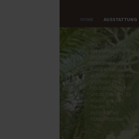
HOME
AUSSTATTUNG
Hochzeiten Villa
Ranmenika ist der
perfekte Ort für
Hochzeiten. Viele
Paare entschließen
sich hier zu heiraten
und/oder ihre
Hochzeitsfotos bei
uns zu machen. Es
würde uns sehr
freuen ein
individuelles
Hochzeitspaket