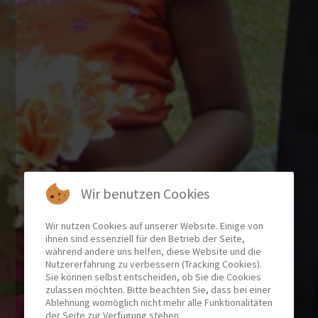
Wir benutzen Cookies
Wir nutzen Cookies auf unserer Website. Einige von
ihnen sind essenziell für den Betrieb der Seite,
während andere uns helfen, diese Website und die
Nutzererfahrung zu verbessern (Tracking Cookies).
Sie können selbst entscheiden, ob Sie die Cookies
zulassen möchten. Bitte beachten Sie, dass bei einer
Ablehnung womöglich nicht mehr alle Funktionalitäten
der Seite zur Verfügung stehen.