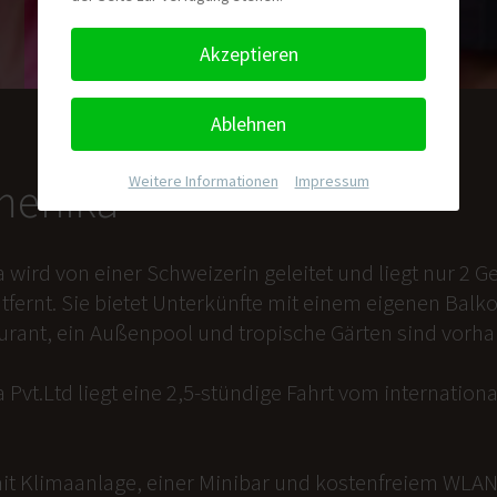
Akzeptieren
Ablehnen
Weitere Informationen
|
Impressum
nmenika
a wird von einer Schweizerin geleitet und liegt nur 2
tfernt. Sie bietet Unterkünfte mit einem eigenen Balk
aurant, ein Außenpool und tropische Gärten sind vorh
 Pvt.Ltd liegt eine 2,5-stündige Fahrt vom internation
it Klimaanlage, einer Minibar und kostenfreiem WLAN 