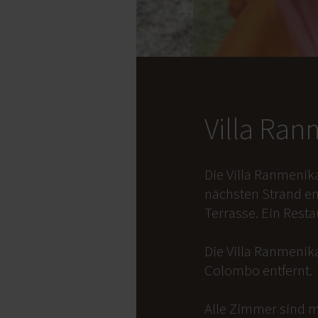
Villa Ra
Die Villa Ranmenik
nächsten Strand en
Terrasse. Ein Rest
Die Villa Ranmenika
Colombo entfernt.
Alle Zimmer sind m