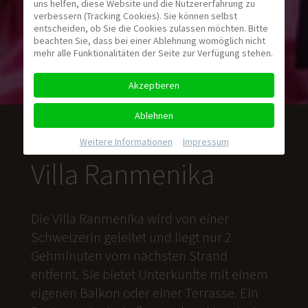
uns helfen, diese Website und die Nutzererfahrung zu
verbessern (Tracking Cookies). Sie können selbst
entscheiden, ob Sie die Cookies zulassen möchten. Bitte
beachten Sie, dass bei einer Ablehnung womöglich nicht
mehr alle Funktionalitäten der Seite zur Verfügung stehen.
Akzeptieren
Ablehnen
Weitere Informationen
|
Impressum
Villa Ranmenika
Die Villa Ranmenika wird von einer
Schweizerin geleitet und liegt nur 2
Gehminuten vom nächsten Strand
entfernt. Sie bietet Unterkünfte mit einem
eigenen Balkon oder einer Terrasse. Ein