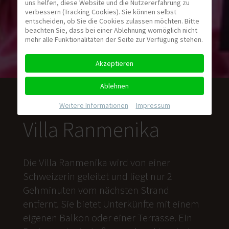
uns helfen, diese Website und die Nutzererfahrung zu
verbessern (Tracking Cookies). Sie können selbst
entscheiden, ob Sie die Cookies zulassen möchten. Bitte
beachten Sie, dass bei einer Ablehnung womöglich nicht
mehr alle Funktionalitäten der Seite zur Verfügung stehen.
Akzeptieren
Ablehnen
Weitere Informationen
|
Impressum
Villa Ranmenika
Die Villa Ranmenika wird von einer
Schweizerin geleitet und liegt nur 2
Gehminuten vom nächsten Strand
entfernt. Sie bietet Unterkünfte mit einem
eigenen Balkon oder einer Terrasse. Ein