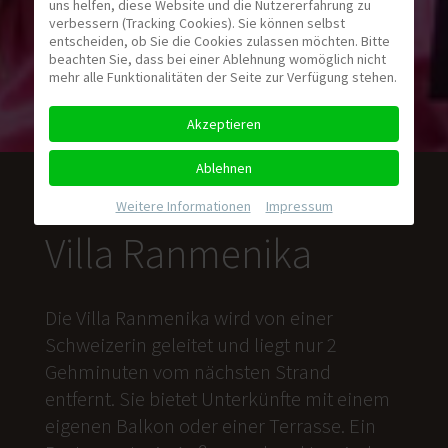
uns helfen, diese Website und die Nutzererfahrung zu
verbessern (Tracking Cookies). Sie können selbst
entscheiden, ob Sie die Cookies zulassen möchten. Bitte
beachten Sie, dass bei einer Ablehnung womöglich nicht
mehr alle Funktionalitäten der Seite zur Verfügung stehen.
Akzeptieren
Ablehnen
Weitere Informationen
|
Impressum
Villa Ranmenika
Die Villa Ranmenika wird von einer
Schweizerin geleitet und liegt nur 2
Gehminuten vom nächsten Strand
entfernt. Sie bietet Unterkünfte mit einem
eigenen Balkon oder einer Terrasse. Ein