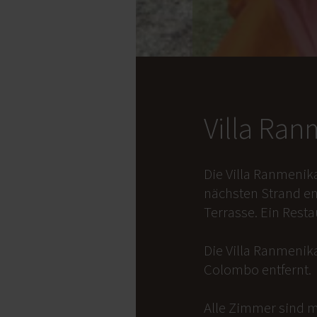
Villa Ra
Die Villa Ranmenik
nächsten Strand en
Terrasse. Ein Rest
Die Villa Ranmenika
Colombo entfernt.
Alle Zimmer sind m