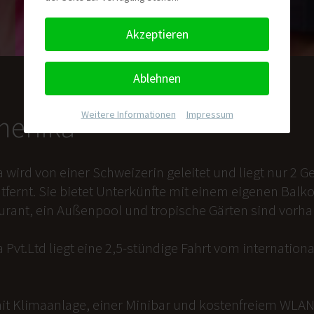
Akzeptieren
Ablehnen
Weitere Informationen
|
Impressum
nmenika
a wird von einer Schweizerin geleitet und liegt nur 2
tfernt. Sie bietet Unterkünfte mit einem eigenen Balk
aurant, ein Außenpool und tropische Gärten sind vorh
 Pvt.Ltd liegt eine 2,5-stündige Fahrt vom internation
it Klimaanlage, einer Minibar und kostenfreiem WLAN 