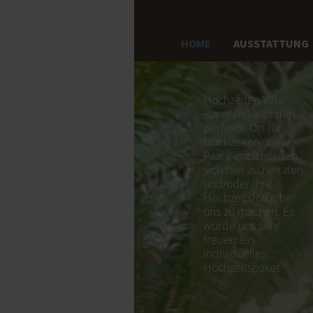
HOME
AUSSTATTUNG
Hochzeiten Villa
Ranmenika ist der
perfekte Ort für
Hochzeiten. Viele
Paare entschließen
sich hier zu heiraten
und/oder ihre
Hochzeitsfotos bei
uns zu machen. Es
würde uns sehr
freuen ein
individuelles
Hochzeitspaket