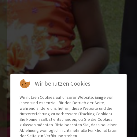
Wir benutzen Cookies
Wir nutzen Cookies auf unserer Website. Einige von
ihnen sind essenziell für den Betrieb der Seite,
während andere uns helfen, diese Website und die
Nutzererfahrung zu verbessern (Tracking Cookies).
Sie können selbst entscheiden, ob Sie die Cookies
zulassen möchten. Bitte beachten Sie, dass bei einer
Ablehnung womöglich nicht mehr alle Funktionalitäten
der Seite zur Verfügung stehen.