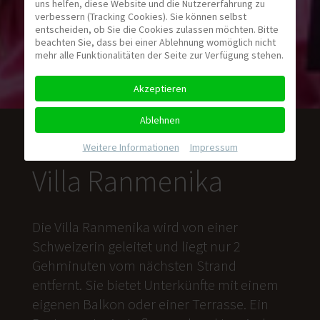
uns helfen, diese Website und die Nutzererfahrung zu
verbessern (Tracking Cookies). Sie können selbst
entscheiden, ob Sie die Cookies zulassen möchten. Bitte
beachten Sie, dass bei einer Ablehnung womöglich nicht
mehr alle Funktionalitäten der Seite zur Verfügung stehen.
Akzeptieren
Ablehnen
Weitere Informationen
|
Impressum
Villa Ranmenika
Die Villa Ranmenika wird von einer
Schweizerin geleitet und liegt nur 2
Gehminuten vom nächsten Strand
entfernt. Sie bietet Unterkünfte mit einem
eigenen Balkon oder einer Terrasse. Ein