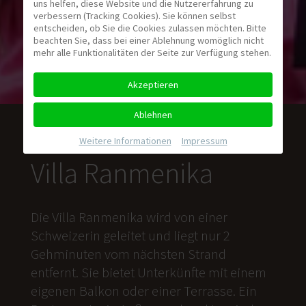
uns helfen, diese Website und die Nutzererfahrung zu
verbessern (Tracking Cookies). Sie können selbst
entscheiden, ob Sie die Cookies zulassen möchten. Bitte
beachten Sie, dass bei einer Ablehnung womöglich nicht
mehr alle Funktionalitäten der Seite zur Verfügung stehen.
Akzeptieren
Ablehnen
Weitere Informationen
|
Impressum
Villa Ranmenika
Die Villa Ranmenika wird von einer
Schweizerin geleitet und liegt nur 2
Gehminuten vom nächsten Strand
entfernt. Sie bietet Unterkünfte mit einem
eigenen Balkon oder einer Terrasse. Ein