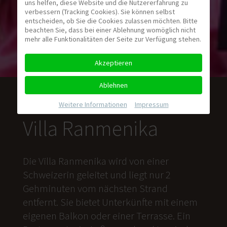
uns helfen, diese Website und die Nutzererfahrung zu
verbessern (Tracking Cookies). Sie können selbst
entscheiden, ob Sie die Cookies zulassen möchten. Bitte
beachten Sie, dass bei einer Ablehnung womöglich nicht
mehr alle Funktionalitäten der Seite zur Verfügung stehen.
Akzeptieren
Ablehnen
Weitere Informationen
|
Impressum
Villa Ranmenika
Die Villa Ranmenika wird von einer
Schweizerin geleitet und liegt nur 2
Gehminuten vom nächsten Strand
entfernt. Sie bietet Unterkünfte mit einem
eigenen Balkon oder einer Terrasse. Ein