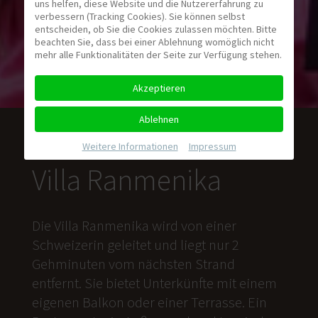
uns helfen, diese Website und die Nutzererfahrung zu
verbessern (Tracking Cookies). Sie können selbst
entscheiden, ob Sie die Cookies zulassen möchten. Bitte
beachten Sie, dass bei einer Ablehnung womöglich nicht
mehr alle Funktionalitäten der Seite zur Verfügung stehen.
Akzeptieren
Ablehnen
Weitere Informationen
|
Impressum
Villa Ranmenika
Die Villa Ranmenika wird von einer
Schweizerin geleitet und liegt nur 2
Gehminuten vom nächsten Strand
entfernt. Sie bietet Unterkünfte mit einem
eigenen Balkon oder einer Terrasse. Ein