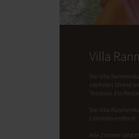
Villa Ra
Die Villa Ranmenik
nächsten Strand en
Terrasse. Ein Rest
Die Villa Ranmenika
Colombo entfernt.
Alle Zimmer sind m