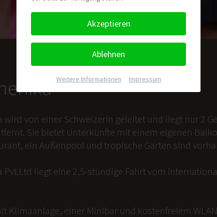
Akzeptieren
Ablehnen
Weitere Informationen
|
Impressum
nmenika
a wird von einer Schweizerin geleitet und liegt nur 2
tfernt. Sie bietet Unterkünfte mit einem eigenen Balk
aurant, ein Außenpool und tropische Gärten sind vorh
 Pvt.Ltd liegt eine 2,5-stündige Fahrt vom internation
it Klimaanlage, einer Minibar und kostenfreiem WLAN 