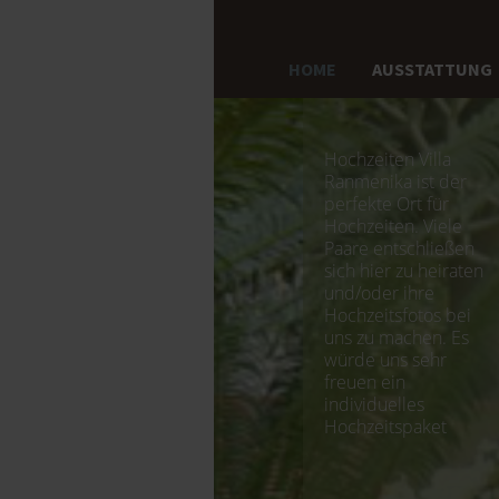
HOME
AUSSTATTUNG
Hochzeiten Villa
Ranmenika ist der
perfekte Ort für
Hochzeiten. Viele
Paare entschließen
sich hier zu heiraten
und/oder ihre
Hochzeitsfotos bei
uns zu machen. Es
würde uns sehr
freuen ein
individuelles
Hochzeitspaket