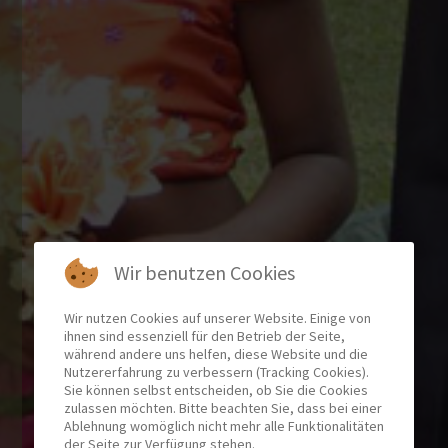
Wir benutzen Cookies
Wir nutzen Cookies auf unserer Website. Einige von
ihnen sind essenziell für den Betrieb der Seite,
während andere uns helfen, diese Website und die
Nutzererfahrung zu verbessern (Tracking Cookies).
Sie können selbst entscheiden, ob Sie die Cookies
zulassen möchten. Bitte beachten Sie, dass bei einer
Ablehnung womöglich nicht mehr alle Funktionalitäten
der Seite zur Verfügung stehen.