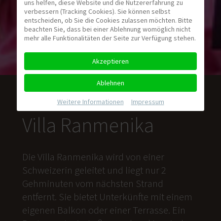
uns helfen, diese Website und die Nutzererfahrung zu
verbessern (Tracking Cookies). Sie können selbst
entscheiden, ob Sie die Cookies zulassen möchten. Bitte
beachten Sie, dass bei einer Ablehnung womöglich nicht
mehr alle Funktionalitäten der Seite zur Verfügung stehen.
Akzeptieren
Ablehnen
Weitere Informationen
|
Impressum
Villa Ranmenika
Die Villa Ranmenika wird von einer
Schweizerin geleitet und liegt nur 2
Gehminuten vom nächsten Strand
entfernt. Sie bietet Unterkünfte mit einem
eigenen Balkon oder einer Terrasse. Ein