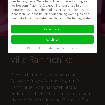
uns helfen, diese Website und die Nutzererfahrung zu
verbessern (Tracking Cookies). Sie können selbst
entscheiden, ob Sie die Cookies zulassen möchten. Bitte
beachten Sie, dass bei einer Ablehnung womöglich nicht
mehr alle Funktionalitäten der Seite zur Verfügung stehen.
Akzeptieren
Ablehnen
Weitere Informationen
|
Impressum
Villa Ranmenika
Die Villa Ranmenika wird von einer
Schweizerin geleitet und liegt nur 2
Gehminuten vom nächsten Strand
entfernt. Sie bietet Unterkünfte mit einem
eigenen Balkon oder einer Terrasse. Ein