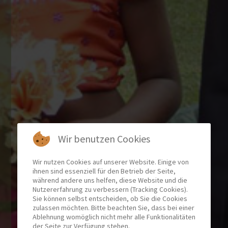
Wir benutzen Cookies
Wir nutzen Cookies auf unserer Website. Einige von
ihnen sind essenziell für den Betrieb der Seite,
während andere uns helfen, diese Website und die
Nutzererfahrung zu verbessern (Tracking Cookies).
Sie können selbst entscheiden, ob Sie die Cookies
zulassen möchten. Bitte beachten Sie, dass bei einer
Ablehnung womöglich nicht mehr alle Funktionalitäten
der Seite zur Verfügung stehen.