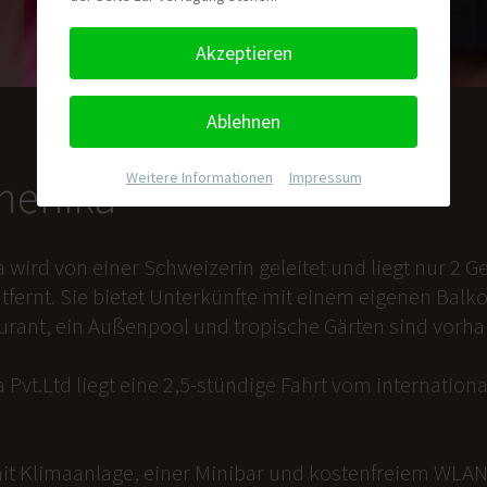
Akzeptieren
Ablehnen
Weitere Informationen
|
Impressum
nmenika
a wird von einer Schweizerin geleitet und liegt nur 2
tfernt. Sie bietet Unterkünfte mit einem eigenen Balk
aurant, ein Außenpool und tropische Gärten sind vorh
 Pvt.Ltd liegt eine 2,5-stündige Fahrt vom internation
it Klimaanlage, einer Minibar und kostenfreiem WLAN 