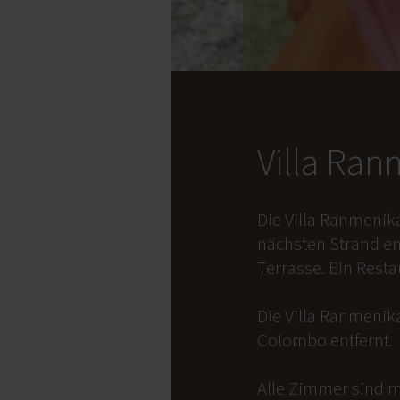
Villa Ra
Die Villa Ranmenik
nächsten Strand en
Terrasse. Ein Rest
Die Villa Ranmenika
Colombo entfernt.
Alle Zimmer sind m