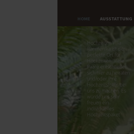
HOME
AUSSTATTUNG
Hochzeiten Villa
Ranmenika ist der
perfekte Ort für
Hochzeiten. Viele
Paare entschließen
sich hier zu heiraten
und/oder ihre
Hochzeitsfotos bei
uns zu machen. Es
würde uns sehr
freuen ein
individuelles
Hochzeitspaket