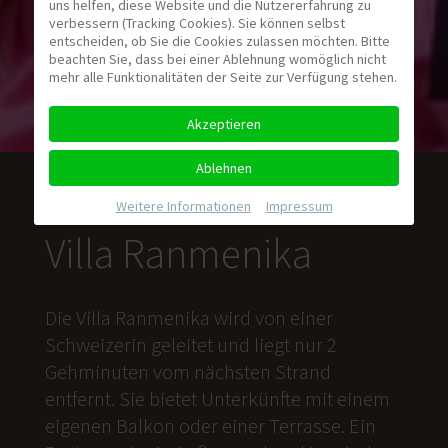
uns helfen, diese Website und die Nutzererfahrung zu
verbessern (Tracking Cookies). Sie können selbst
entscheiden, ob Sie die Cookies zulassen möchten. Bitte
beachten Sie, dass bei einer Ablehnung womöglich nicht
mehr alle Funktionalitäten der Seite zur Verfügung stehen.
Akzeptieren
Ablehnen
Weitere Informationen
|
Impressum
Villa Ranmenika
Die Villa Ranmenika wird von einer
Schweizerin geleitet und liegt nur 2
Gehminuten vom nächsten Strand
entfernt. Sie bietet Unterkünfte mit einem
eigenen Balkon oder einer Terrasse. Ein