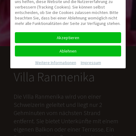
uns helfen, diese Website und die Nutzererfahrung zu
verbessern (Tracking Cookies). Sie können selbst
entscheiden, ob Sie die Cookies zulassen möchten. Bitte
beachten Sie, dass bei einer Ablehnung womöglich nicht
mehr alle Funktionalitäten der Seite zur Verfügung stehen.
Akzeptieren
Ablehnen
Weitere Informationen
|
Impressum
Villa Ranmenika
Die Villa Ranmenika wird von einer
Schweizerin geleitet und liegt nur 2
Gehminuten vom nächsten Strand
entfernt. Sie bietet Unterkünfte mit einem
eigenen Balkon oder einer Terrasse. Ein