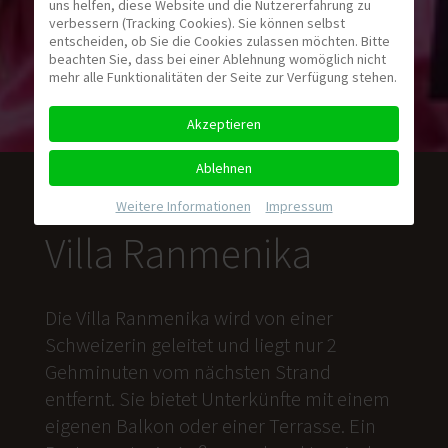
uns helfen, diese Website und die Nutzererfahrung zu
verbessern (Tracking Cookies). Sie können selbst
entscheiden, ob Sie die Cookies zulassen möchten. Bitte
beachten Sie, dass bei einer Ablehnung womöglich nicht
mehr alle Funktionalitäten der Seite zur Verfügung stehen.
Akzeptieren
Ablehnen
Weitere Informationen
|
Impressum
Villa Ranmenika
Die Villa Ranmenika wird von einer
Schweizerin geleitet und liegt nur 2
Gehminuten vom nächsten Strand
entfernt. Sie bietet Unterkünfte mit einem
eigenen Balkon oder einer Terrasse. Ein