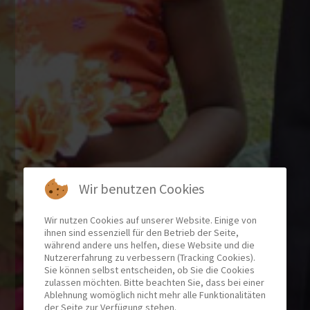
Wir benutzen Cookies
Wir nutzen Cookies auf unserer Website. Einige von
ihnen sind essenziell für den Betrieb der Seite,
während andere uns helfen, diese Website und die
Nutzererfahrung zu verbessern (Tracking Cookies).
Sie können selbst entscheiden, ob Sie die Cookies
zulassen möchten. Bitte beachten Sie, dass bei einer
Ablehnung womöglich nicht mehr alle Funktionalitäten
der Seite zur Verfügung stehen.