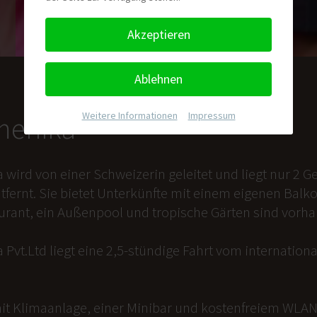
Akzeptieren
Ablehnen
Weitere Informationen
|
Impressum
nmenika
a wird von einer Schweizerin geleitet und liegt nur 2
tfernt. Sie bietet Unterkünfte mit einem eigenen Balk
aurant, ein Außenpool und tropische Gärten sind vorh
 Pvt.Ltd liegt eine 2,5-stündige Fahrt vom internation
it Klimaanlage, einer Minibar und kostenfreiem WLAN 