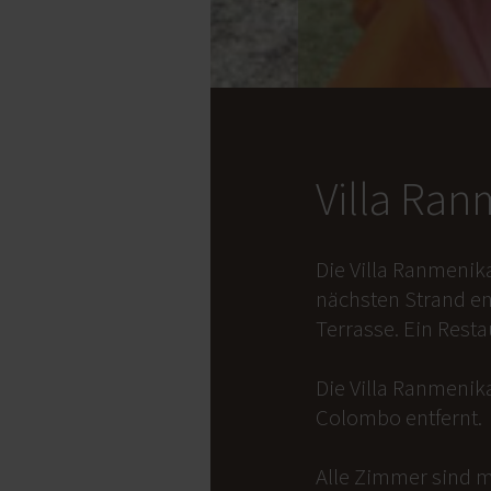
Villa Ra
Die Villa Ranmenik
nächsten Strand en
Terrasse. Ein Rest
Die Villa Ranmenika
Colombo entfernt.
Alle Zimmer sind m