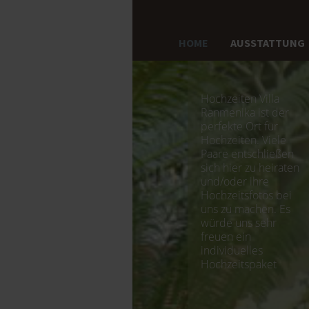
HOME
AUSSTATTUNG
Hochzeiten Villa
Ranmenika ist der
perfekte Ort für
Hochzeiten. Viele
Paare entschließen
sich hier zu heiraten
und/oder ihre
Hochzeitsfotos bei
uns zu machen. Es
würde uns sehr
freuen ein
individuelles
Hochzeitspaket