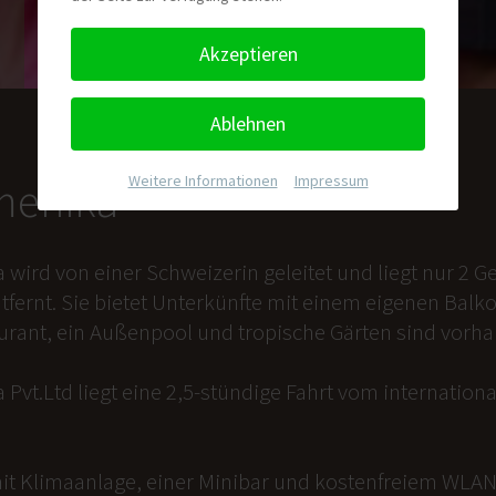
Akzeptieren
Ablehnen
Weitere Informationen
|
Impressum
nmenika
a wird von einer Schweizerin geleitet und liegt nur 2
tfernt. Sie bietet Unterkünfte mit einem eigenen Balk
aurant, ein Außenpool und tropische Gärten sind vorh
 Pvt.Ltd liegt eine 2,5-stündige Fahrt vom internation
it Klimaanlage, einer Minibar und kostenfreiem WLAN 