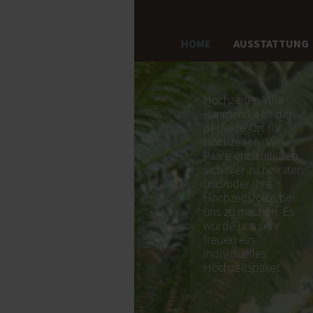
HOME
AUSSTATTUNG
Hochzeiten Villa
Ranmenika ist der
perfekte Ort für
Hochzeiten. Viele
Paare entschließen
sich hier zu heiraten
und/oder ihre
Hochzeitsfotos bei
uns zu machen. Es
würde uns sehr
freuen ein
individuelles
Hochzeitspaket