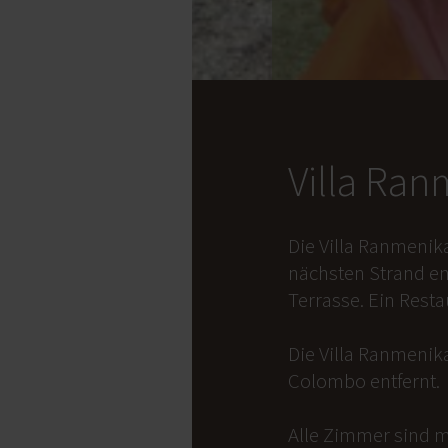
Villa Ra
Die Villa Ranmenik
nächsten Strand en
Terrasse. Ein Rest
Die Villa Ranmenika
Colombo entfernt.
Alle Zimmer sind m