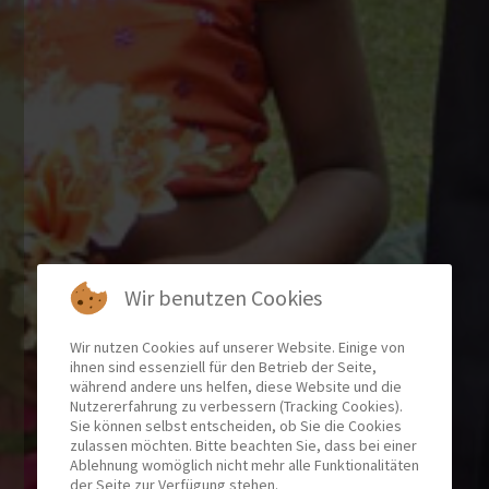
Wir benutzen Cookies
Wir nutzen Cookies auf unserer Website. Einige von
ihnen sind essenziell für den Betrieb der Seite,
während andere uns helfen, diese Website und die
Nutzererfahrung zu verbessern (Tracking Cookies).
Sie können selbst entscheiden, ob Sie die Cookies
zulassen möchten. Bitte beachten Sie, dass bei einer
Ablehnung womöglich nicht mehr alle Funktionalitäten
der Seite zur Verfügung stehen.